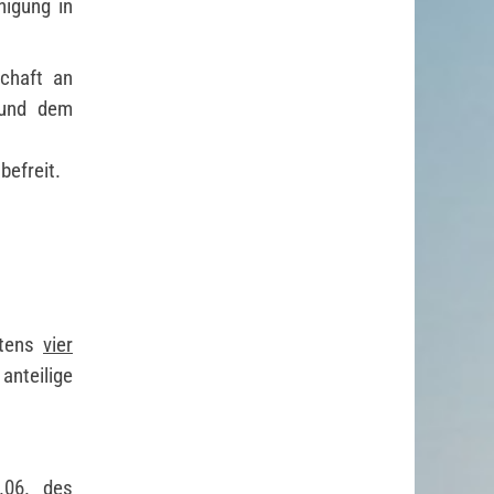
nigung in
chaft an
 und dem
befreit.
stens
vier
nteilige
.06. des