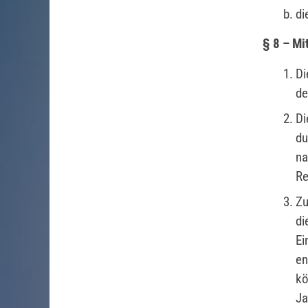
di
§ 8 – Mi
Di
de
D
du
na
Re
Zu
d
Ei
en
k
Ja