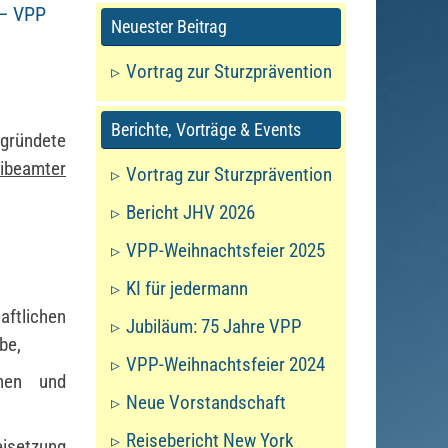
 – VPP
Neuester Beitrag
Vortrag zur Sturzprävention
Berichte, Vorträge & Events
egründete
eibeamter
Vortrag zur Sturzprävention
Bericht JHV 2026
VPP-Weihnachtsfeier 2025
KI für jedermann
aftlichen
Jubiläum: 75 Jahre VPP
be,
VPP-Weihnachtsfeier 2024
chen und
Neue Vorstandschaft
,
Reisebericht New York
isetzung