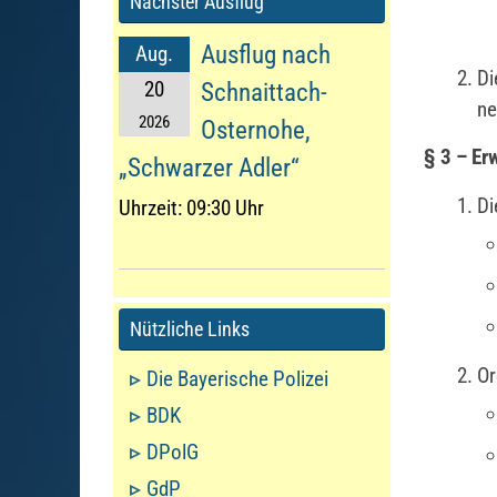
Nächster Ausflug
Ausflug nach
Aug.
Di
20
Schnaittach-
ne
2026
Osternohe,
§ 3 – Er
„Schwarzer Adler“
Di
Uhrzeit:
09:30 Uhr
Nützliche Links
Or
Die Bayerische Polizei
BDK
DPolG
GdP