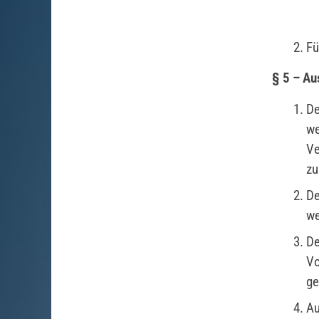
Fü
§ 5 – Au
De
we
Ve
zu
De
we
De
Vo
ge
Au