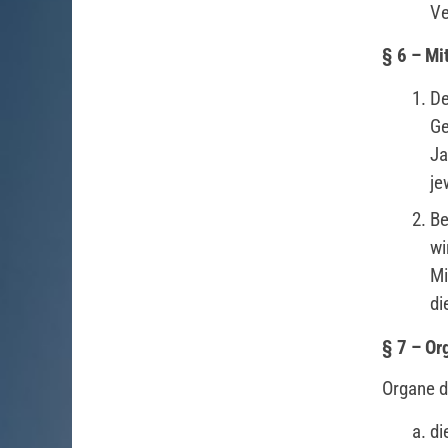
Ve
§ 6 – Mi
De
G
Ja
je
Be
wi
Mi
di
§ 7 – Or
Organe d
di