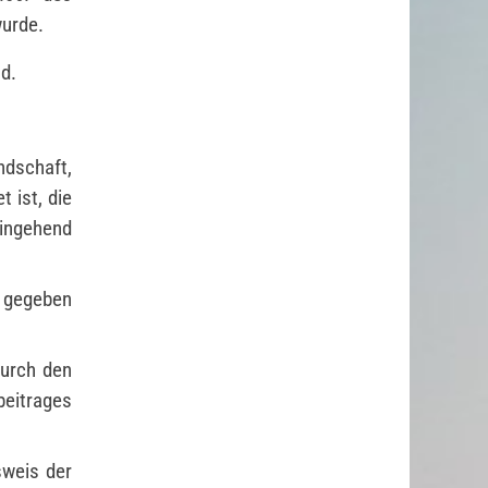
wurde.
d.
ndschaft,
 ist, die
eingehend
 gegeben
durch den
beitrages
sweis der