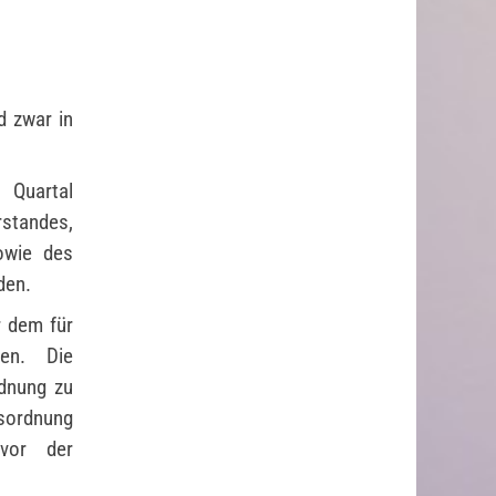
d zwar in
 Quartal
rstandes,
owie des
den.
 dem für
den. Die
rdnung zu
sordnung
vor der