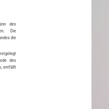
ginn des
ten. Die
andes die
estgelegt
Tode des
 entfällt