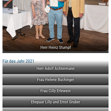
Herr Heinz Stumpf
Für das Jahr 2021
Herr Adolf Achtermann
Frau Helene Buchinger
Frau Cilly Erlewein
Ehepaar Lilly und Ernst Gruber