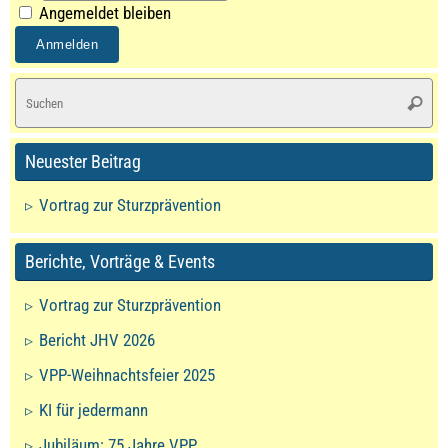
Angemeldet bleiben
S
Suche
na
Neuester Beitrag
Vortrag zur Sturzprävention
Berichte, Vorträge & Events
Vortrag zur Sturzprävention
Bericht JHV 2026
VPP-Weihnachtsfeier 2025
KI für jedermann
Jubiläum: 75 Jahre VPP