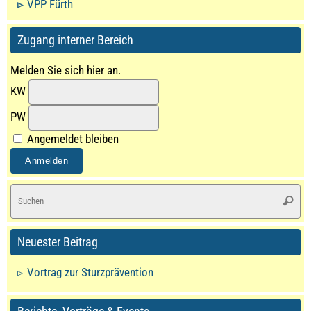
VPP Fürth
Zugang interner Bereich
Melden Sie sich hier an.
KW
PW
Angemeldet bleiben
S
Suche
na
Neuester Beitrag
Vortrag zur Sturzprävention