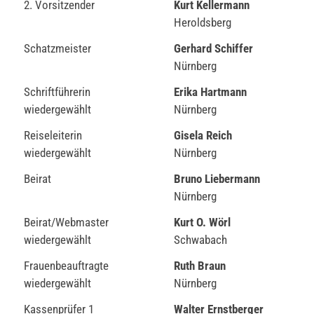
2. Vorsitzender
Kurt Kellermann
Heroldsberg
Schatzmeister
Gerhard Schiffer
Nürnberg
Schriftführerin
Erika Hartmann
wiedergewählt
Nürnberg
Reiseleiterin
Gisela Reich
wiedergewählt
Nürnberg
Beirat
Bruno Liebermann
Nürnberg
Beirat/Webmaster
Kurt O. Wörl
wiedergewählt
Schwabach
Frauenbeauftragte
Ruth Braun
wiedergewählt
Nürnberg
Kassenprüfer 1
Walter Ernstberger