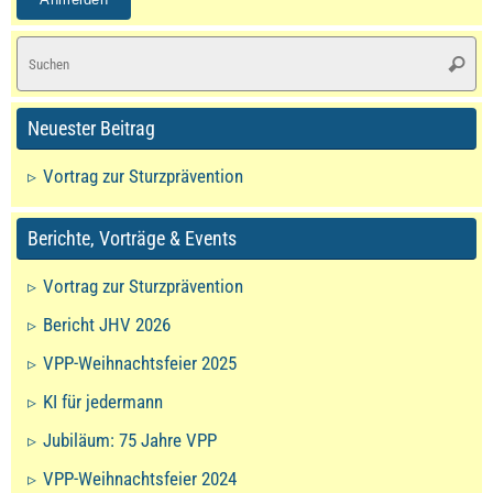
S
Suche
na
Neuester Beitrag
Vortrag zur Sturzprävention
Berichte, Vorträge & Events
Vortrag zur Sturzprävention
Bericht JHV 2026
VPP-Weihnachtsfeier 2025
KI für jedermann
Jubiläum: 75 Jahre VPP
VPP-Weihnachtsfeier 2024