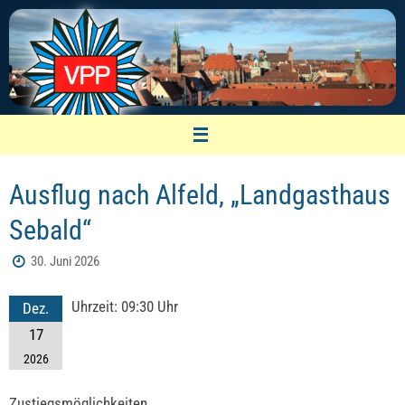
Zum
Inhalt
springen
VPP Nürnberg
Ausflug nach Alfeld, „Landgasthaus
Vereinigung pensionierter Polizeibeamter
Sebald“
30. Juni 2026
Uhrzeit:
09:30 Uhr
Dez.
17
2026
Zustiegsmöglichkeiten