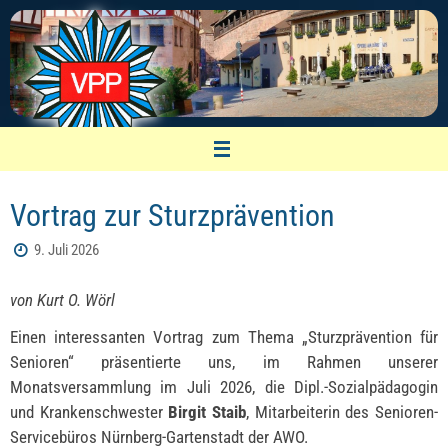
Zum
Inhalt
springen
VPP Nürnberg
Vortrag zur Sturzprävention
Vereinigung pensionierter Polizeibeamter
9. Juli 2026
von Kurt O. Wörl
Einen interessanten Vortrag zum Thema „Sturzprävention für
Senioren“ präsentierte uns, im Rahmen unserer
Monatsversammlung im Juli 2026, die Dipl.-Sozialpädagogin
und Krankenschwester
Birgit Staib
, Mitarbeiterin des Senioren-
Servicebüros Nürnberg-Gartenstadt der AWO.