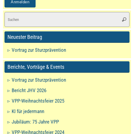
S
Suche
na
Neuester Beitrag
Vortrag zur Sturzprävention
Berichte, Vorträge & Events
Vortrag zur Sturzprävention
Bericht JHV 2026
VPP-Weihnachtsfeier 2025
KI für jedermann
Jubiläum: 75 Jahre VPP
VPP-Weihnachtsfeier 2024