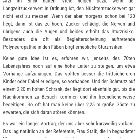
Arzt im Blick halten. Viele neigen dazu, wenn der
Langzeitzuckerwert in Ordnung ist, den Nüchternzuckerwert gar
nicht erst zu messen. Wenn der aber morgens schon bei 120
liegt, dann ist das zu hoch. Zucker schädigt die Nerven und
übrigens auch die Augen und beides erhöht das Sturzrisiko.
Besonders die oft als Begleiterscheinung auftretende
Polyneuropathie in den Füßen birgt erhebliche Sturzrisiken.
Keine gute Idee ist es, erfuhren wir, jenseits des 70ten
Lebensjahres noch auf eine hohe Leiter zu steigen, um etwa
Vorhänge aufzuhängen. Das sollten besser die trittsichereren
Kinder oder Enkel erledigen, so vorhanden. Und der Schmutz auf
einem 2,20 m hohen Schrank, der liegt dort ebenfalls gut, bis die
Nachkommen zu Besuch kommen und ihn freundlicherweise
beseitigen. So oft hat man keine über 2,25 m große Gäste zu
erwarten, die sich daran stören könnten.
Es war ein langer Vortrag, der uns aber sehr kurzweilig vorkam.
Das lag natürlich an der Referentin, Frau Staib, die in begnadeter