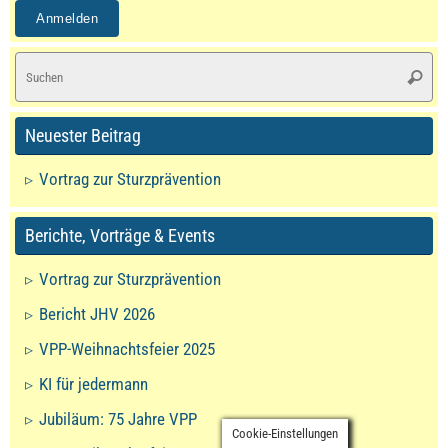
S
Suche
na
Neuester Beitrag
Vortrag zur Sturzprävention
Berichte, Vorträge & Events
Vortrag zur Sturzprävention
Bericht JHV 2026
VPP-Weihnachtsfeier 2025
KI für jedermann
Jubiläum: 75 Jahre VPP
Cookie-Einstellungen