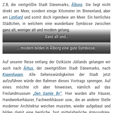
Z.B, die viertgrößte Stadt Dänemarks,
Ålborg
. Sie liegt nicht
direkt am Meer, sondern einige Kilometer im Binnenland, aber
am
Limfjord
und somit doch irgendwie am Meer. Ein herrliches
Städtchen, in welchem eine wunderbare Symbiose zwischen
ganz alt, weniger alt und modern gelang.
Ganz alt und…
… modern bilden in Ålborg eine gute Symbiose.
Auf unserer Reise entlang der Ostküste Jütlands gelangen wir
auch nach
Århus
, der zweitgrößten Stadt Dänemarks, nach
Kopenhagen
. Alle Sehenswürdigkeiten der Stadt jetzt
aufzuführen würde den Rahmen dieses Vortrags sprengen. Auf
eines möchte ich aber hinweisen, nämlich auf das
Freilandmuseum
„Den Gamle By“
.
Hier wurden alte Häuser,
Handwerkerhäuser, Fachwerkhäuser usw., die an anderer Stelle
moderner Architektur weichen mussten, wieder aufgebaut und
bilden damit eine herrliche, fast mittelalterliche Atmosphäre.