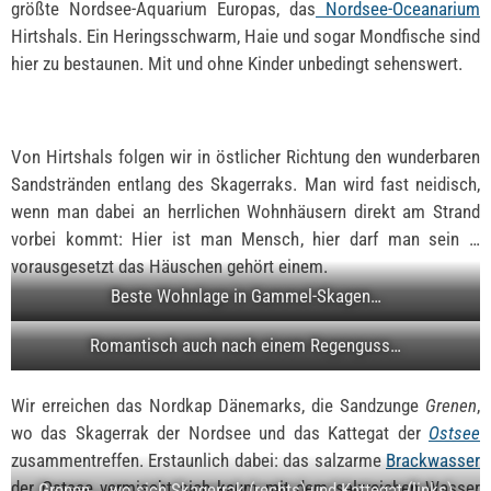
größte Nordsee-Aquarium Europas, das
Nordsee-Oceanarium
Hirtshals. Ein Heringsschwarm, Haie und sogar Mondfische sind
hier zu bestaunen. Mit und ohne Kinder unbedingt sehenswert.
Von Hirtshals folgen wir in östlicher Richtung den wunderbaren
Sandstränden entlang des Skagerraks. Man wird fast neidisch,
wenn man dabei an herrlichen Wohnhäusern direkt am Strand
vorbei kommt: Hier ist man Mensch, hier darf man sein …
vorausgesetzt das Häuschen gehört einem.
Beste Wohnlage in Gammel-Skagen…
Romantisch auch nach einem Regenguss…
Wir erreichen das Nordkap Dänemarks, die Sandzunge
Grenen
,
wo das Skagerrak der Nordsee und das Kattegat der
Ostsee
zusammentreffen. Erstaunlich dabei: das salzarme
Brackwasser
der Ostsee vermischt sich kaum mit dem salzreichen Wasser
Grenen … wo sich Skagerrak (rechts) und Kattegat (links)