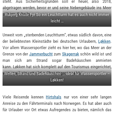
steht. Aus Sicherheitsgründen soll er heuer, also 2018,
abgetragen werden, bevor er und seine Nebengebäude ins Meer
stürzen. Schade…
Rubjerg Knude Fyr So ein Leuchtturm hat es auch nicht immer
leicht …
Unweit vom „sterbenden Leuchtturm“, etwas südlich davon, eine
der beliebtesten Kleinstädte bei deutschen Urlaubern,
Løkken
.
Vor allem Wassersportler zieht es hier her, wo das Meer an der
Grenze von der
Jammerbucht
zum
Skagerrak
schön wild ist und
man sich am Strand sogar Badehäuschen anmieten
kann. Løkken hat sich komplett auf den Tourismus eingerichtet,
wozu auch eine attraktive Shoppingzone gehört.
Wellen, Strand und Badehäuschen … ideal für Wassersportler –
Løkken!
Viele Reisende kennen
Hirtshals
nur von einer sehr langen
Anreise zu den Fährterminals nach Norwegen. Es hat aber auch
für Urlauber vor Ort etwas Aufregendes zu bieten, nämlich das