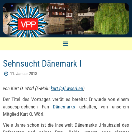
Zum
Inhalt
springen
VPP Nürnberg
Sehnsucht Dänemark I
Vereinigung pensionierter Polizeibeamter
11. Januar 2018
von Kurt O. Wörl (E-Mail:
kurt [at] woerl.eu
)
Der Titel des Vortrages verrät es bereits: Er wurde von einem
ausgesprochenen Fan
Dänemarks
gehalten, von unserem
Mitglied Kurt O. Wörl.
Viele Jahre schon ist die Inselwelt Dänemarks Urlaubsziel des