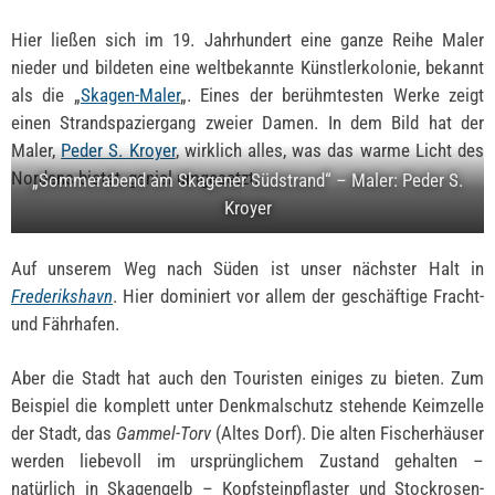
Hier ließen sich im 19. Jahrhundert eine ganze Reihe Maler
nieder und bildeten eine weltbekannte Künstlerkolonie, bekannt
als die „
Skagen-Maler
„. Eines der berühmtesten Werke zeigt
einen Strandspaziergang zweier Damen. In dem Bild hat der
Maler,
Peder S. Kroyer
, wirklich alles, was das warme Licht des
Nordens bietet, genial umgesetzt.
„Sommerabend am Skagener Südstrand“ – Maler: Peder S.
Kroyer
Auf unserem Weg nach Süden ist unser nächster Halt in
Frederikshavn
. Hier dominiert vor allem der geschäftige Fracht-
und Fährhafen.
Aber die Stadt hat auch den Touristen einiges zu bieten. Zum
Beispiel die komplett unter Denkmalschutz stehende Keimzelle
der Stadt, das
Gammel-Torv
(Altes Dorf). Die alten Fischerhäuser
werden liebevoll im ursprünglichem Zustand gehalten –
natürlich in Skagengelb – Kopfsteinpflaster und Stockrosen-