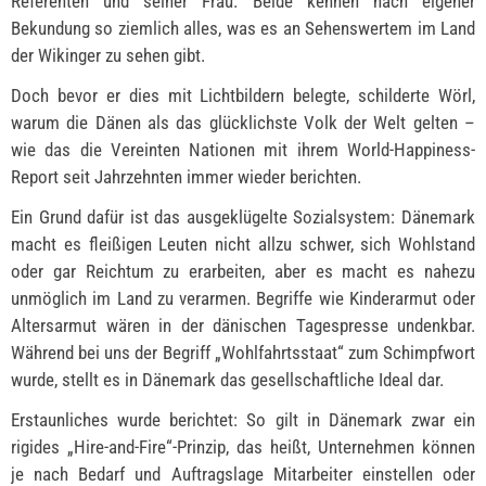
Referenten und seiner Frau. Beide kennen nach eigener
Bekundung so ziemlich alles, was es an Sehenswertem im Land
der Wikinger zu sehen gibt.
Doch bevor er dies mit Lichtbildern belegte, schilderte Wörl,
warum die Dänen als das glücklichste Volk der Welt gelten –
wie das die Vereinten Nationen mit ihrem World-Happiness-
Report seit Jahrzehnten immer wieder berichten.
Ein Grund dafür ist das ausgeklügelte Sozialsystem: Dänemark
macht es fleißigen Leuten nicht allzu schwer, sich Wohlstand
oder gar Reichtum zu erarbeiten, aber es macht es nahezu
unmöglich im Land zu verarmen. Begriffe wie Kinderarmut oder
Altersarmut wären in der dänischen Tagespresse undenkbar.
Während bei uns der Begriff „Wohlfahrtsstaat“ zum Schimpfwort
wurde, stellt es in Dänemark das gesellschaftliche Ideal dar.
Erstaunliches wurde berichtet: So gilt in Dänemark zwar ein
rigides „Hire-and-Fire“-Prinzip, das heißt, Unternehmen können
je nach Bedarf und Auftragslage Mitarbeiter einstellen oder