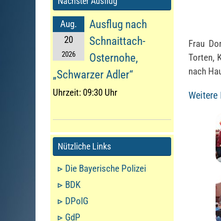
Nächster Ausflug
Ausflug nach
Aug.
20
Schnaittach-
Frau Do
2026
Osternohe,
Torten, 
nach Ha
„Schwarzer Adler“
Uhrzeit:
09:30 Uhr
Weitere
Nützliche Links
Die Bayerische Polizei
BDK
DPolG
GdP