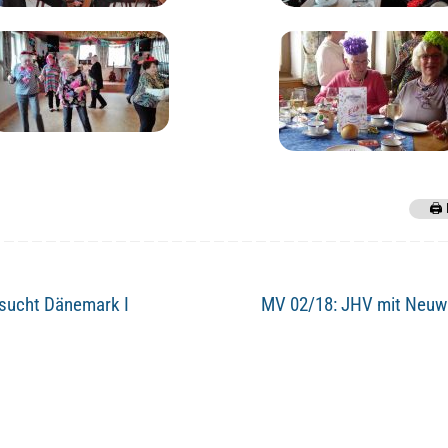
🖨️
ucht Dänemark I
MV 02/18: JHV mit Neu