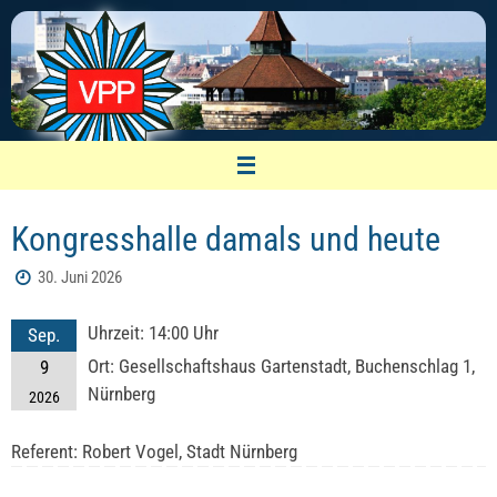
Zum
Inhalt
springen
VPP Nürnberg
Kongresshalle damals und heute
Vereinigung pensionierter Polizeibeamter
30. Juni 2026
Uhrzeit:
14:00 Uhr
Sep.
Ort:
Gesellschaftshaus Gartenstadt, Buchenschlag 1,
9
Nürnberg
2026
Referent: Robert Vogel, Stadt Nürnberg