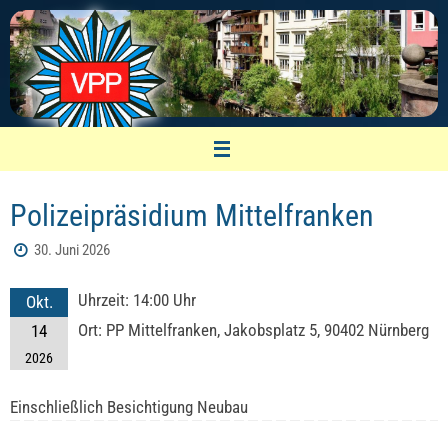
Zum
Inhalt
springen
VPP Nürnberg
Polizeipräsidium Mittelfranken
Vereinigung pensionierter Polizeibeamter
30. Juni 2026
Uhrzeit:
14:00 Uhr
Okt.
Ort:
PP Mittelfranken, Jakobsplatz 5, 90402 Nürnberg
14
2026
Einschließlich Besichtigung Neubau