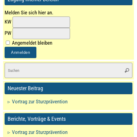
Melden Sie sich hier an.
KW
PW
Angemeldet bleiben
S
Suche
na
Neuester Beitrag
Vortrag zur Sturzprävention
Berichte, Vorträge & Events
Vortrag zur Sturzprävention