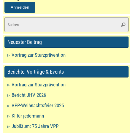
S
Suche
na
Neuester Beitrag
Vortrag zur Sturzprävention
Berichte, Vorträge & Events
Vortrag zur Sturzprävention
Bericht JHV 2026
VPP-Weihnachtsfeier 2025
KI für jedermann
Jubiläum: 75 Jahre VPP