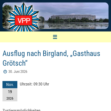
Zum
Inhalt
springen
VPP Nürnberg
Ausflug nach Birgland, „Gasthaus
Vereinigung pensionierter Polizeibeamter
Grötsch“
30. Juni 2026
Uhrzeit:
09:30 Uhr
Nov.
19
2026
Zustiegsmöglichkeiten