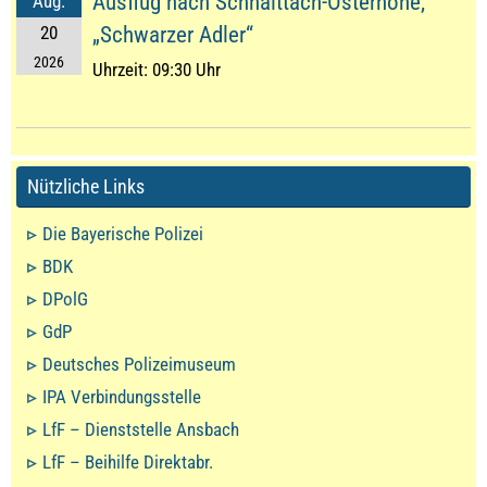
Ausflug nach Schnaittach-Osternohe,
Aug.
20
„Schwarzer Adler“
2026
Uhrzeit:
09:30 Uhr
Nützliche Links
Die Bayerische Polizei
BDK
DPolG
GdP
Deutsches Polizeimuseum
IPA Verbindungsstelle
LfF – Dienststelle Ansbach
LfF – Beihilfe Direktabr.