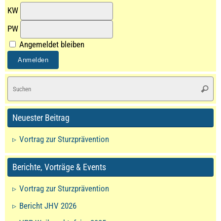
KW
PW
Angemeldet bleiben
S
Suche
na
Neuester Beitrag
Vortrag zur Sturzprävention
Berichte, Vorträge & Events
Vortrag zur Sturzprävention
Bericht JHV 2026