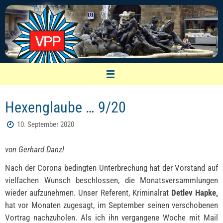
Zum
Inhalt
springen
VPP Nürnberg
Hexenglaube … 9/20
Vereinigung pensionierter Polizeibeamter
10. September 2020
von Gerhard Danzl
Nach der Corona bedingten Unterbrechung hat der Vorstand auf
vielfachen Wunsch beschlossen, die Monatsversammlungen
wieder aufzunehmen. Unser Referent, Kriminalrat
Detlev Hapke,
hat vor Monaten zugesagt, im September seinen verschobenen
Vortrag nachzuholen. Als ich ihn vergangene Woche mit Mail