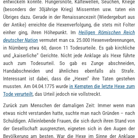
entwickeln konnte. Hungersnöte, Kältewellen, Seuchen, Kriege
(besonders der 30jährige Krieg) Missernten usw. taten ein
Übriges dazu. Gerade in der Renaissancezeit (Wiedergeburt aus
der Antike) erreichte die Hexenverfolgung, die stets mit Folter
einher ging, ihren Höhepunkt. Im
Heiligen Römischen Reich
deutscher Nation
vermutet man ca. 25.000 Hexenverbrennungen,
in Nürnberg etwa 60, davon 11 Todesurteile. Es gab kirchliche
und „kaiserliche“ Gerichte. Nicht jede Anklage als Hexe führte
auch zum Todesurteil. So gab es Zunge abschneiden,
Handabschneiden und ähnliches ebenfalls als Strafe.
Interessant ist dabei, dass die „Hexen“ ihre Taten gestehen
mussten. Am 04.04.1775 wurde
in Kempten die letzte Hexe zum
Tode verurteilt
, das Urteil jedoch nie vollstreckt.
Zurück zum Menschen der damaligen Zeit: Immer wenn man
etwas nicht verstanden hatte, suchte man nach Gründen – nach
Schuldigen. Alleinlebende Frauen, die sich durch ihren Stand von
der Gesellschaft ausgrenzten, eigneten sich in den Augen der
Bevölkerung am besten. War die Hexe im Sinne der Anklage