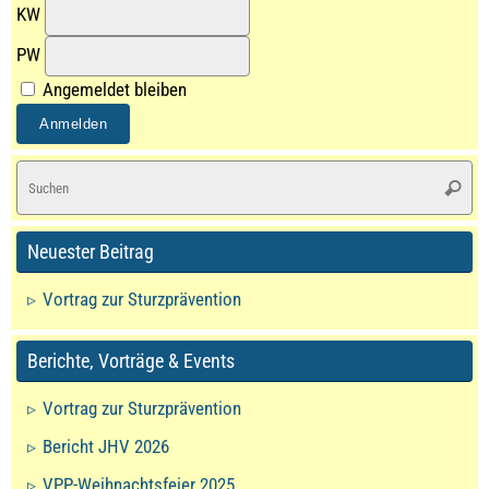
KW
PW
Angemeldet bleiben
S
Suche
na
Neuester Beitrag
Vortrag zur Sturzprävention
Berichte, Vorträge & Events
Vortrag zur Sturzprävention
Bericht JHV 2026
VPP-Weihnachtsfeier 2025