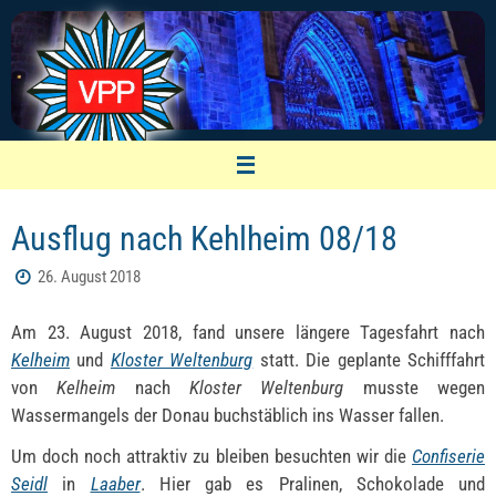
Zum
Inhalt
springen
VPP Nürnberg
Ausflug nach Kehlheim 08/18
Vereinigung pensionierter Polizeibeamter
26. August 2018
Am 23. August 2018, fand unsere längere Tagesfahrt nach
Kelheim
und
Kloster Weltenburg
statt. Die geplante Schifffahrt
von
Kelheim
nach
Kloster Weltenburg
musste wegen
Wassermangels der Donau buchstäblich ins Wasser fallen.
Um doch noch attraktiv zu bleiben besuchten wir die
Confiserie
Seidl
in
Laaber
. Hier gab es Pralinen, Schokolade und