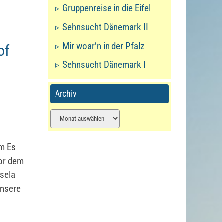
Gruppenreise in die Eifel
Sehnsucht Dänemark II
Mir woar’n in der Pfalz
of
Sehnsucht Dänemark I
Archiv
Archiv
um Es
vor dem
isela
unsere