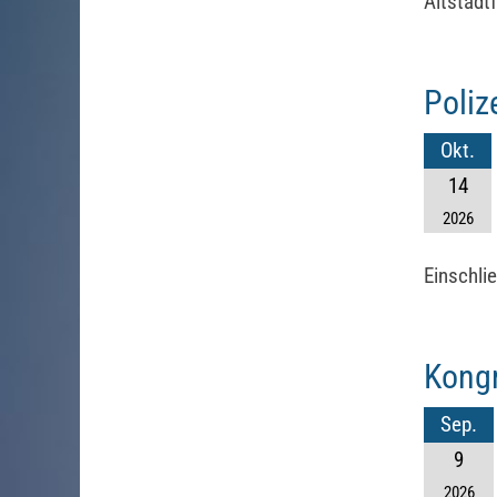
Altstadt
Poliz
Okt.
14
2026
Einschli
Kongr
Sep.
9
2026