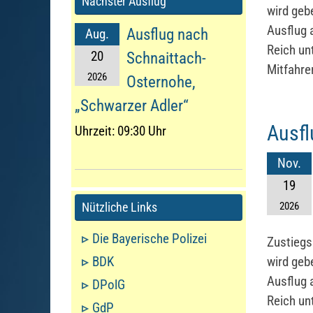
Nächster Ausflug
wird geb
Ausflug 
Ausflug nach
Aug.
Reich un
20
Schnaittach-
Mitfahre
2026
Osternohe,
„Schwarzer Adler“
Ausfl
Uhrzeit:
09:30 Uhr
Nov.
19
Nützliche Links
2026
Die Bayerische Polizei
Zustiegs
BDK
wird geb
Ausflug 
DPolG
Reich un
GdP