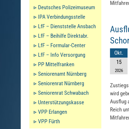
Mitfahre
Deutsches Polizeimuseum
IPA Verbindungsstelle
LfF – Dienststelle Ansbach
Ausfl
LfF – Beihilfe Direktabr.
Schor
LfF – Formular-Center
Okt.
LfF – Info Versorgung
15
PP Mittelfranken
2026
Seniorenamt Nürnberg
Seniorenrat Nürnberg
Zustiegs
Seniorenrat Schwabach
wird geb
Ausflug 
Unterstützungskasse
Reich un
VPP Erlangen
Mitfahre
VPP Fürth