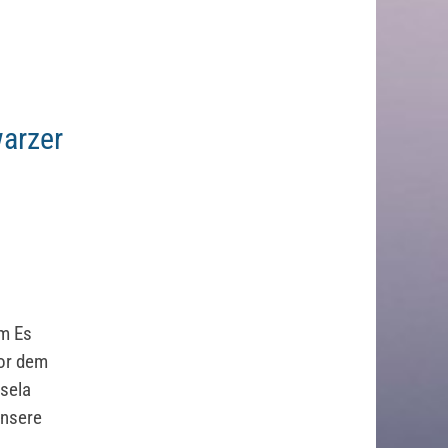
warzer
um Es
vor dem
isela
unsere