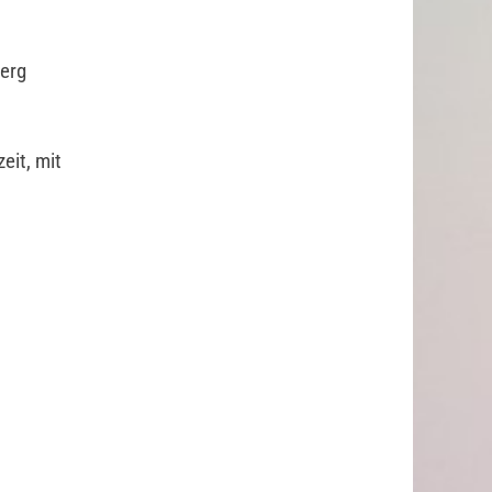
berg
eit, mit