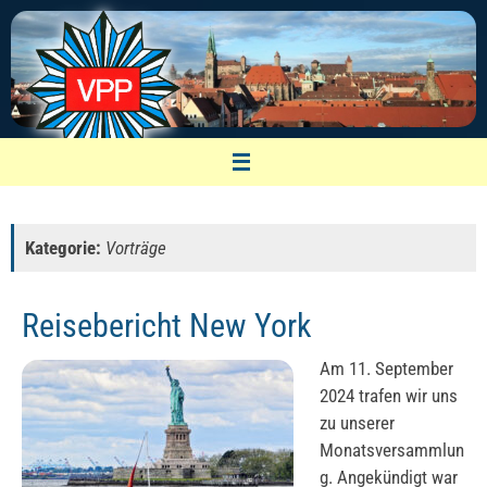
Zum
Inhalt
springen
VPP Nürnberg
Vereinigung pensionierter Polizeibeamter
Kategorie:
Vorträge
Reisebericht New York
Am 11. September
2024 trafen wir uns
zu unserer
Monatsversammlun
g. Angekündigt war