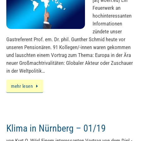
[at] woerl.eu) Ein
Feuerwerk an
hochinteressanten
Informationen
zündete unser
Gastreferent Prof. em. Dr. phil. Gunther Schmid heute vor
unseren Pensionären. 91 Kollegen/-innen waren gekommen
und lauschten einem Vortrag zum Thema: Europa in der Ära
neuer Großmachtrivalitäten: Globaler Akteur oder Zuschauer
in der Weltpolitik…
mehr lesen
Klima in Nürnberg – 01/19
von Kurt O. Wörl Einem interessanten Vortrag von dem Dipl.-