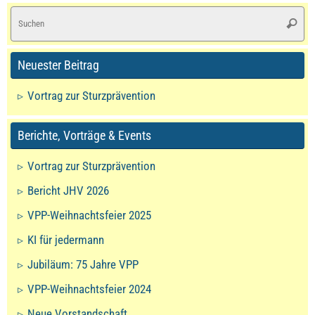
S
Suche
na
Neuester Beitrag
Vortrag zur Sturzprävention
Berichte, Vorträge & Events
Vortrag zur Sturzprävention
Bericht JHV 2026
VPP-Weihnachtsfeier 2025
KI für jedermann
Jubiläum: 75 Jahre VPP
VPP-Weihnachtsfeier 2024
Neue Vorstandschaft