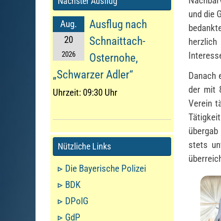
Nachbarv
Nächster Ausflug
und die 
Ausflug nach
Aug.
bedankte
20
Schnaittach-
herzlich
Interess
2026
Osternohe,
„Schwarzer Adler“
Danach e
der mit 
Uhrzeit:
09:30 Uhr
Verein t
Tätigkei
übergab 
stets un
Nützliche Links
überreic
Die Bayerische Polizei
BDK
DPolG
GdP