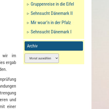
Gruppenreise in die Eifel
Sehnsucht Dänemark II
Mir woar’n in der Pfalz
Sehnsucht Dänemark I
Archiv
s wir im
Archiv
ies ergab
den.
nprüfung
andungen
strengung
ieren und
mit einer