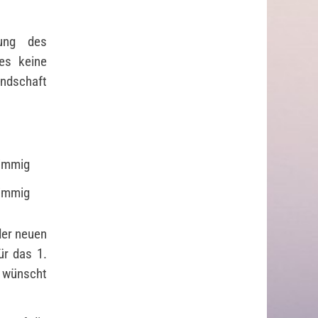
ung des
es keine
ndschaft
timmig
timmig
der neuen
ür das 1.
e wünscht