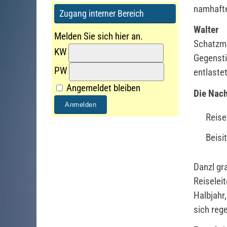
namhaft
Zugang interner Bereich
Walter 
Melden Sie sich hier an.
Schatzm
KW
Gegenst
PW
entlastet
Angemeldet bleiben
Die Nach
Reisel
Beisit
Danzl gr
Reiselei
Halbjahr
sich rege