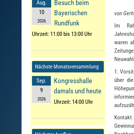
Besuch beim
Aug.
10
Bayerischen
von Gerh
2026
Rundfunk
Im Rah
Uhrzeit:
11:00 bis 13:00 Uhr
Jahresh
waren al
Zeitung
Neuwahle
Nächste Monatsversammlung
1. Vorsi
über die
Kongresshalle
Sep.
Höhepun
9
damals und heute
informie
2026
Uhrzeit:
14:00 Uhr
aufzuzäh
Kontakt
Gewinnun