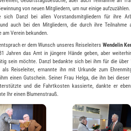
ereinen, Geburtstagsbesuche, aber auch Teilnahme an Tra
Gewinnung von neuen Mitgliedern, um nur einige aufzuzählen
 sich Danzl bei allen Vorstandsmitgliedern für ihre Ar
 und auch bei den Mitgliedern, die durch ihre Teilnahme
e am Verein bekunden.
ntsprach er dem Wunsch unseres Reiseleiters
Wendelin Ke
81 Jahren das Amt in jüngere Hände geben, aber weiterhi
ätig sein möchte. Danzl bedankte sich bei ihm für die über 
t als Reiseleiter, ernannte ihn mit Urkunde zum Ehrenmit
ihm einen Gutschein. Seiner Frau Helga, die ihn bei dieser 
terstützte und die Fahrtkosten kassierte, dankte er eben
hte Ihr einen Blumenstrauß.