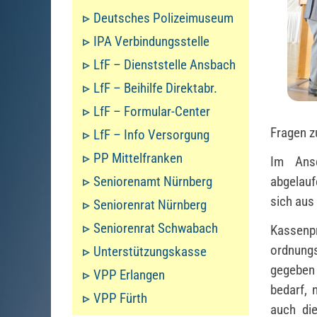
Deutsches Polizeimuseum
IPA Verbindungsstelle
LfF – Dienststelle Ansbach
LfF – Beihilfe Direktabr.
LfF – Formular-Center
Fragen z
LfF – Info Versorgung
PP Mittelfranken
Im Ansc
abgelauf
Seniorenamt Nürnberg
sich aus
Seniorenrat Nürnberg
Seniorenrat Schwabach
Kassen
ordnung
Unterstützungskasse
gegeben 
VPP Erlangen
bedarf, 
VPP Fürth
auch die