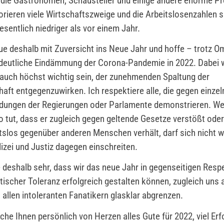
die Gastronomen, Schausteller und einige andere enorme P
lorieren viele Wirtschaftszweige und die Arbeitslosenzahlen s
esentlich niedriger als vor einem Jahr.
ue deshalb mit Zuversicht ins Neue Jahr und hoffe – trotz O
 deutliche Eindämmung der Corona-Pandemie in 2022. Dabei 
 auch höchst wichtig sein, der zunehmenden Spaltung der
haft entgegenzuwirken. Ich respektiere alle, die gegen einzel
dungen der Regierungen oder Parlamente demonstrieren. We
o tut, dass er zugleich gegen geltende Gesetze verstößt oder
tslos gegenüber anderen Menschen verhält, darf sich nicht 
izei und Justiz dagegen einschreiten.
e deshalb sehr, dass wir das neue Jahr in gegenseitigen Resp
ischer Toleranz erfolgreich gestalten können, zugleich uns 
 allen intoleranten Fanatikern glasklar abgrenzen.
che Ihnen persönlich von Herzen alles Gute für 2022, viel Erfo