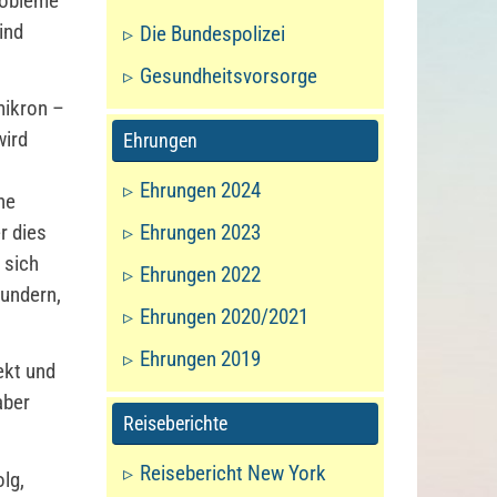
robleme
ind
Die Bundespolizei
Gesundheitsvorsorge
mikron –
wird
Ehrungen
Ehrungen 2024
ne
r dies
Ehrungen 2023
 sich
Ehrungen 2022
wundern,
Ehrungen 2020/2021
Ehrungen 2019
ekt und
aber
Reiseberichte
Reisebericht New York
lg,