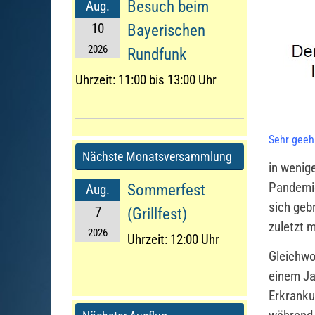
Besuch beim
Aug.
10
Bayerischen
2026
Rundfunk
Uhrzeit:
11:00 bis 13:00 Uhr
Sehr geehr
Nächste Monatsversammlung
in wenig
Pandemie
Sommerfest
Aug.
sich gebr
7
(Grillfest)
zuletzt 
2026
Uhrzeit:
12:00 Uhr
Gleichwo
einem Ja
Erkranku