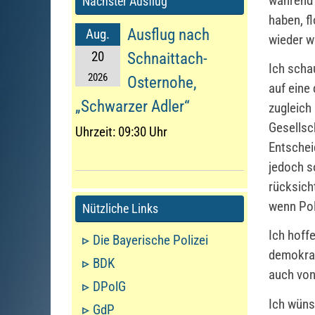
während 
Nächster Ausflug
haben, f
Ausflug nach
Aug.
wieder w
20
Schnaittach-
Ich scha
2026
Osternohe,
auf eine
„Schwarzer Adler“
zugleich
Gesellsc
Uhrzeit:
09:30 Uhr
Entschei
jedoch s
rücksich
wenn Pol
Nützliche Links
Ich hoff
Die Bayerische Polizei
demokrat
BDK
auch von
DPolG
Ich wüns
GdP