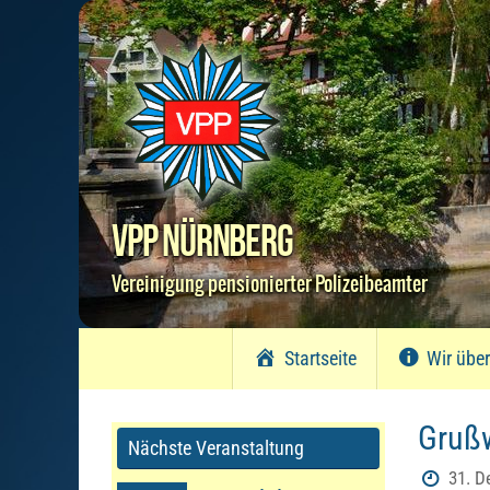
Zum
Inhalt
springen
VPP Nürnberg
Vereinigung pensionierter Polizeibeamter
Zum
Startseite
Wir übe
Inhalt
springen
Grußw
Nächste Veranstaltung
31. D