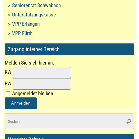
Seniorenrat Schwabach
Unterstützungskasse
VPP Erlangen
VPP Fürth
Zugang interner Bereich
Melden Sie sich hier an.
KW
PW
Angemeldet bleiben
S
Suche
na