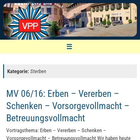
Zum
Inhalt
springen
VPP Nürnberg
Vereinigung pensionierter Polizeibeamter
Kategorie:
Sterben
MV 06/16: Erben – Vererben –
Schenken – Vorsorgevollmacht –
Betreuungsvollmacht
Vortragsthema: Erben – Vererben – Schenken –
Vorsorgevollmacht – Betreuungsvollmacht Wir haben heute