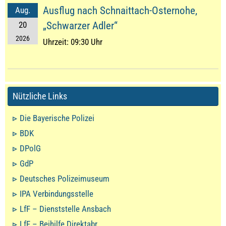
Ausflug nach Schnaittach-Osternohe,
Aug.
20
„Schwarzer Adler“
2026
Uhrzeit:
09:30 Uhr
Nützliche Links
Die Bayerische Polizei
BDK
DPolG
GdP
Deutsches Polizeimuseum
IPA Verbindungsstelle
LfF – Dienststelle Ansbach
LfF – Beihilfe Direktabr.