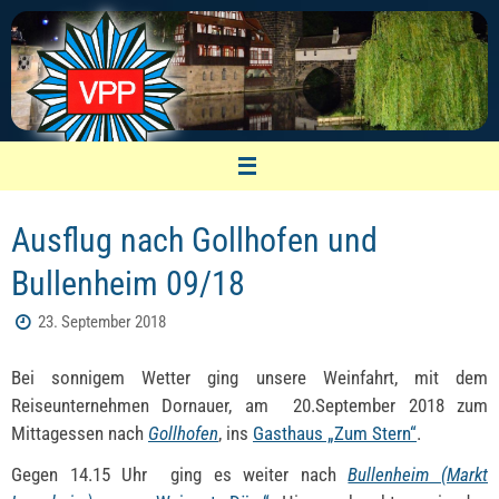
Zum
Inhalt
springen
VPP Nürnberg
Ausflug nach Gollhofen und
Vereinigung pensionierter Polizeibeamter
Bullenheim 09/18
23. September 2018
Bei sonnigem Wetter ging unsere Weinfahrt, mit dem
Reiseunternehmen Dornauer, am 20.September 2018 zum
Mittagessen nach
Gollhofen
, ins
Gasthaus „Zum Stern“
.
Gegen 14.15 Uhr ging es weiter nach
Bullenheim (Markt