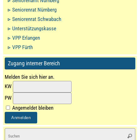
Seniorenamt Nürnberg
Seniorenrat Nürnberg
Seniorenrat Schwabach
Unterstützungskasse
VPP Erlangen
VPP Fürth
Zugang interner Bereich
Melden Sie sich hier an.
KW
PW
Angemeldet bleiben
S
Suche
na