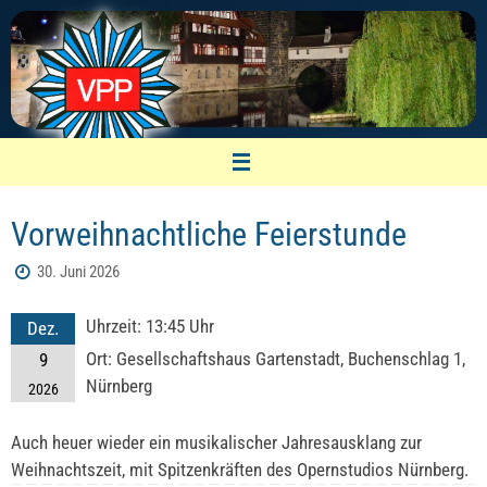
Zum
Inhalt
springen
VPP Nürnberg
Vorweihnachtliche Feierstunde
Vereinigung pensionierter Polizeibeamter
30. Juni 2026
Uhrzeit:
13:45 Uhr
Dez.
Ort:
Gesellschaftshaus Gartenstadt, Buchenschlag 1,
9
Nürnberg
2026
Auch heuer wieder ein musikalischer Jahresausklang zur
Weihnachtszeit, mit Spitzenkräften des Opernstudios Nürnberg.