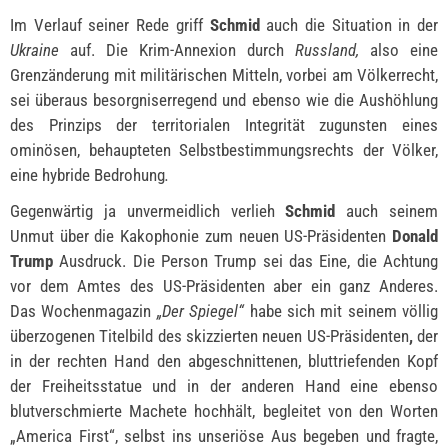
Im Verlauf seiner Rede griff
Schmid
auch die Situation in der
Ukraine
auf. Die Krim-Annexion durch
Russland,
also eine
Grenzänderung mit militärischen Mitteln, vorbei am Völkerrecht,
sei überaus besorgniserregend und ebenso wie die Aushöhlung
des Prinzips der territorialen Integrität zugunsten eines
ominösen, behaupteten Selbstbestimmungsrechts der Völker,
eine hybride Bedrohung
.
Gegenwärtig ja unvermeidlich verlieh
Schmid
auch seinem
Unmut über die Kakophonie zum neuen US-Präsidenten
Donald
Trump
Ausdruck. Die Person Trump sei das Eine, die Achtung
vor dem Amtes des US-Präsidenten aber ein ganz Anderes.
Das Wochenmagazin
„Der Spiegel“
habe sich mit seinem völlig
überzogenen Titelbild des skizzierten neuen US-Präsidenten
,
der
in der rechten Hand den abgeschnittenen, bluttriefenden Kopf
der Freiheitsstatue und in der anderen Hand eine ebenso
blutverschmierte Machete hochhält, begleitet von den Worten
„America First“, selbst ins unseriöse Aus begeben und fragte,