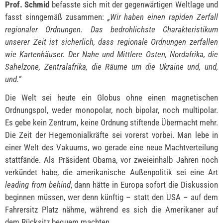
Prof. Schmid
befasste sich mit der gegenwärtigen Weltlage und
fasst sinngemäß zusammen:
„Wir haben einen rapiden Zerfall
regionaler Ordnungen. Das bedrohlichste Charakteristikum
unserer Zeit ist sicherlich, dass regionale Ordnungen zerfallen
wie Kartenhäuser. Der Nahe und Mittlere Osten, Nordafrika, die
Sahelzone, Zentralafrika, die Räume um die Ukraine und, und,
und.“
Die Welt sei heute ein Globus ohne einen magnetischen
Ordnungspol, weder monopolar, noch bipolar, noch multipolar.
Es gebe kein Zentrum, keine Ordnung stiftende Übermacht mehr.
Die Zeit der Hegemonialkräfte sei vorerst vorbei. Man lebe in
einer Welt des Vakuums, wo gerade eine neue Machtverteilung
stattfände. Als Präsident Obama, vor zweieinhalb Jahren noch
verkündet habe, die amerikanische Außenpolitik sei eine Art
leading from behind
, dann hätte in Europa sofort die Diskussion
beginnen müssen, wer denn künftig – statt den USA – auf dem
Fahrersitz Platz nähme, während es sich die Amerikaner auf
dem Rücksitz bequem machten.