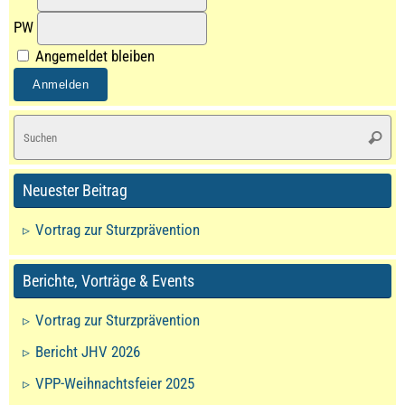
PW
Angemeldet bleiben
S
Suche
na
Neuester Beitrag
Vortrag zur Sturzprävention
Berichte, Vorträge & Events
Vortrag zur Sturzprävention
Bericht JHV 2026
VPP-Weihnachtsfeier 2025