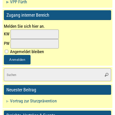
VPP Fürth
Zugang interner Bereich
Melden Sie sich hier an.
KW
PW
Angemeldet bleiben
S
Suche
na
Neuester Beitrag
Vortrag zur Sturzprävention