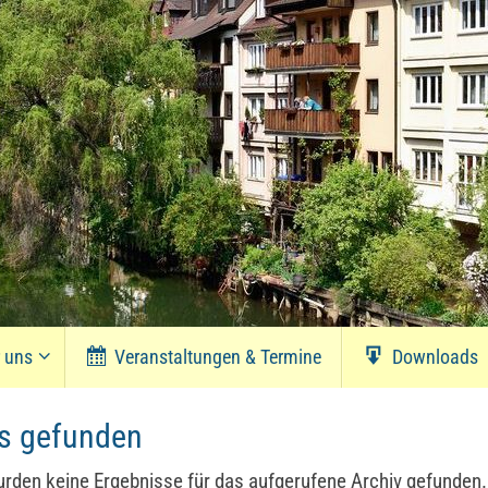
r uns
Veranstaltungen & Termine
Downloads
s gefunden
urden keine Ergebnisse für das aufgerufene Archiv gefunden.