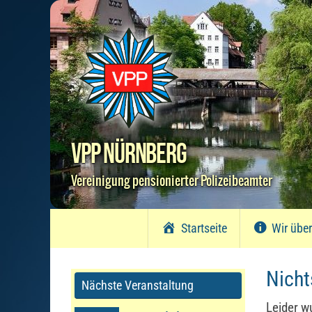
Zum
Inhalt
springen
VPP Nürnberg
Vereinigung pensionierter Polizeibeamter
Zum
Startseite
Wir übe
Inhalt
springen
Nicht
Nächste Veranstaltung
Leider w