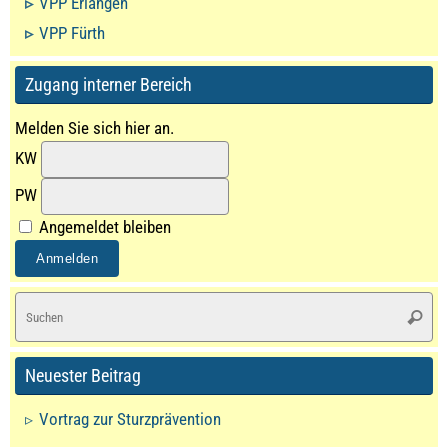
VPP Erlangen
VPP Fürth
Zugang interner Bereich
Melden Sie sich hier an.
KW
PW
Angemeldet bleiben
S
Suche
na
Neuester Beitrag
Vortrag zur Sturzprävention